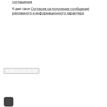
соглашения
Я даю свое
Согласие на получение сообщений
рекламного и информационного характера
Интернет-магазин
Компания
Информация
Помощь
8 (804) 700-51-05
info@vancliff34.ru
Волгоград, ул. Рабоче-Крестьянская, 9Б