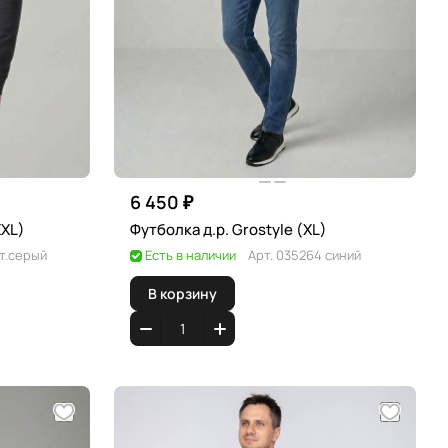
6 450 ₽
.р. GROSTYLE (XXL)
Футболка д.р. Grostyle (XL)
т.серый
Есть в наличии
Арт.
035264 синий
В корзину