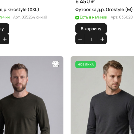
6 450 ₽
Футболка д.р. Grostyle (XXL)
Футболка д.р. Grostyle (M)
личии
Арт.
035264 синий
Есть в наличии
Арт.
035020
ну
В корзину
НОВИНКА