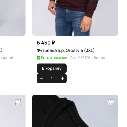
6 450 ₽
e (XXL)
Футболка д.р. Grostyle (3XL)
 черный
Есть в наличии
Арт.
035128 т.бордо
В корзину