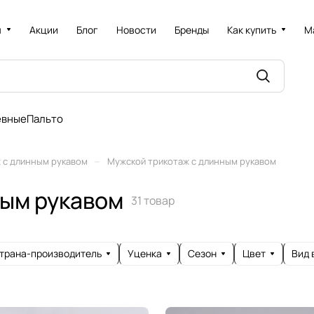
я
Акции
Блог
Новости
Бренды
Как купить
М
евные
Пальто
–
 с длинным рукавом
Мужской трикотаж с длинным рукавом
ным рукавом
31 товар
трана-производитель
Уценка
Сезон
Цвет
Вид 