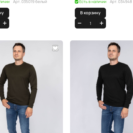
личии
Арт.
035019 белый
Есть в наличии
Арт.
034948 
ну
В корзину