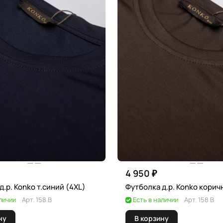
4 950 ₽
д.р. Konko т.синий (4XL)
Футболка д.р. Konko корич
личии
Арт.
158 В
Есть в наличии
Арт.
158 В
ну
В корзину