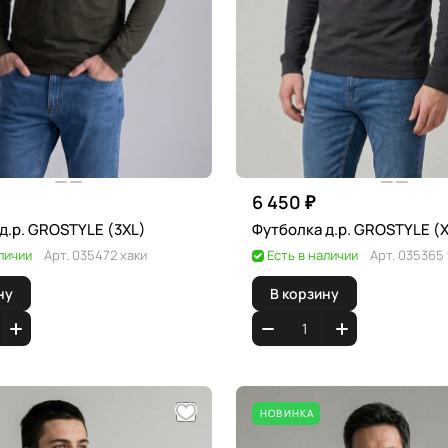
6 450 ₽
Футболка д.р. GROSTYLE (3XL)
Футболка д
личии
Арт.
035472 хаки
Есть в наличии
Арт.
035365 
ну
В корзину
НОВИНКА