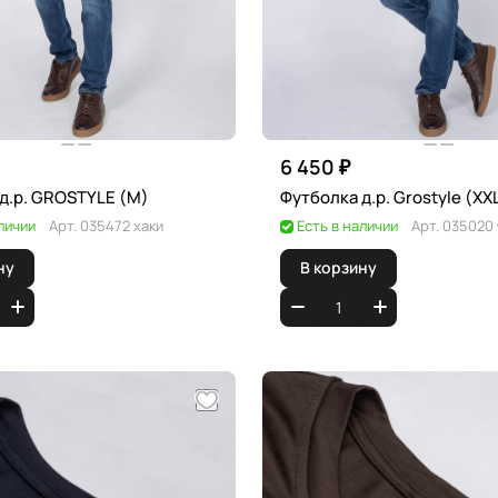
6 450 ₽
Футболка д.р. GROSTYLE (M)
Футболка д.р. Grostyl
личии
Арт.
035472 хаки
Есть в наличии
Арт.
035020
ну
В корзину