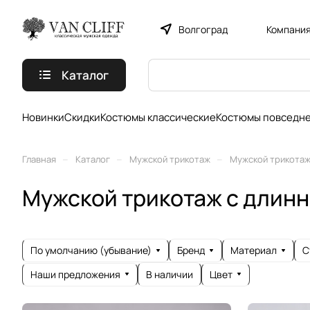
Волгоград
Компани
Каталог
Новинки
Скидки
Костюмы классические
Костюмы повседн
–
–
–
Главная
Каталог
Мужской трикотаж
Мужской трикотаж
Мужской трикотаж с длин
По умолчанию (убывание)
Бренд
Материал
С
Наши предложения
Цвет
В наличии