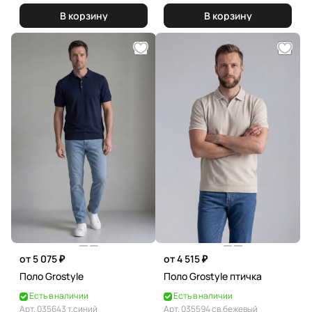
В корзину
В корзину
от 5 075 ₽
от 4 515 ₽
Поло Grostyle
Поло Grostyle птичка
Есть в наличии
Есть в наличии
Арт.
035643 т.синий
Арт.
035594 св.бежевый