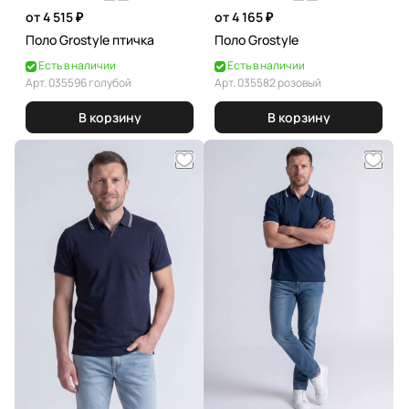
от 4 515 ₽
от 4 165 ₽
Поло Grostyle птичка
Поло Grostyle
Есть в наличии
Есть в наличии
Арт.
035596 голубой
Арт.
035582 розовый
В корзину
В корзину