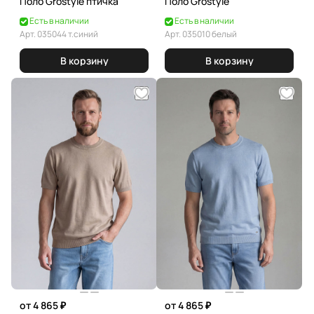
Поло Grostyle птичка
Поло Grostyle
Есть в наличии
Есть в наличии
Арт.
035044 т.синий
Арт.
035010 белый
В корзину
В корзину
от 4 865 ₽
от 4 865 ₽