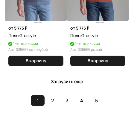
от 5 775 ₽
от 5 775 ₽
Поло Grostyle
Поло Grostyle
Есть в наличии
Есть в наличии
Арт.
035666 св.голубой
Арт.
035665 рыжий
В корзину
В корзину
Загрузить еще
1
2
3
4
5
Подписаться
на новости и акции