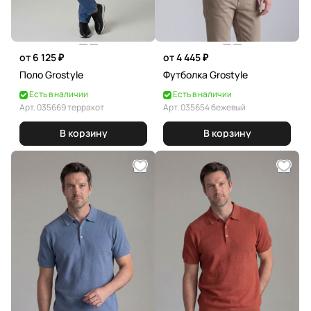
от 6 125 ₽
от 4 445 ₽
Поло Grostyle
Футболка Grostyle
Есть в наличии
Есть в наличии
Арт.
035669 терракот
Арт.
035654 бежевый
В корзину
В корзину