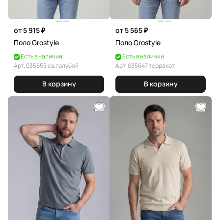
от 5 915 ₽
от 5 565 ₽
Поло Grostyle
Поло Grostyle
Есть в наличии
Есть в наличии
Арт.
035655 св.голубой
Арт.
035647 терракот
В корзину
В корзину