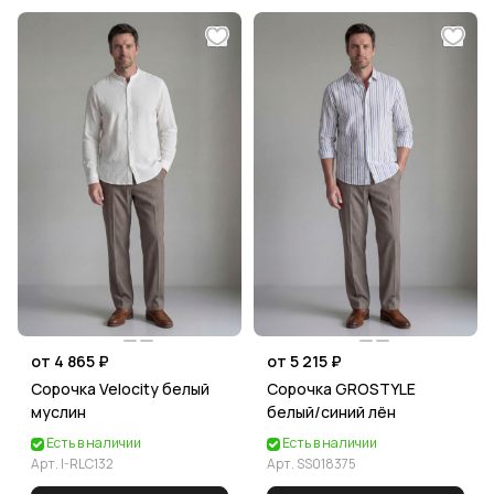
от 4 865 ₽
от 5 215 ₽
Сорочка Velocity белый
Сорочка GROSTYLE
муслин
белый/синий лён
Есть в наличии
Есть в наличии
Арт.
I-RLC132
Арт.
SS018375