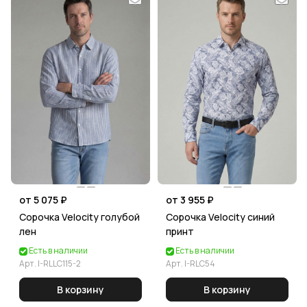
от 5 075 ₽
от 3 955 ₽
Сорочка Velocity голубой
Сорочка Velocity синий
лен
принт
Есть в наличии
Есть в наличии
Арт.
I-RLLC115-2
Арт.
I-RLC54
В корзину
В корзину