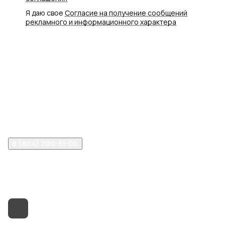
Я даю свое
Согласие на получение сообщений
рекламного и информационного характера
Интернет-магазин
Компания
Информация
Помощь
8 (804) 700-51-05
info@vancliff34.ru
Волгоград, ул. Рабоче-Крестьянская, 9Б