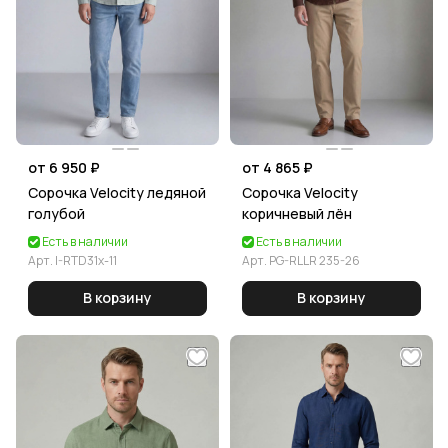
от 6 950 ₽
от 4 865 ₽
Сорочка Velocity ледяной
Сорочка Velocity
голубой
коричневый лён
Есть в наличии
Есть в наличии
Арт.
I-RTD31x-11
Арт.
PG-RLLR 235-26
В корзину
В корзину