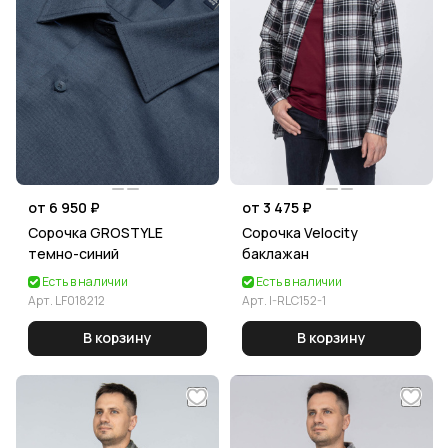
от 6 950 ₽
от 3 475 ₽
Сорочка GROSTYLE
Сорочка Velocity
темно-синий
баклажан
Есть в наличии
Есть в наличии
Арт.
LF018212
Арт.
I-RLC152-1
В корзину
В корзину