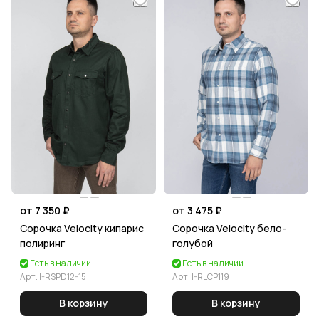
от 7 350 ₽
от 3 475 ₽
Сорочка Velocity кипарис
Сорочка Velocity бело-
полиринг
голубой
Есть в наличии
Есть в наличии
Арт.
I-RSPD12-15
Арт.
I-RLCP119
В корзину
В корзину