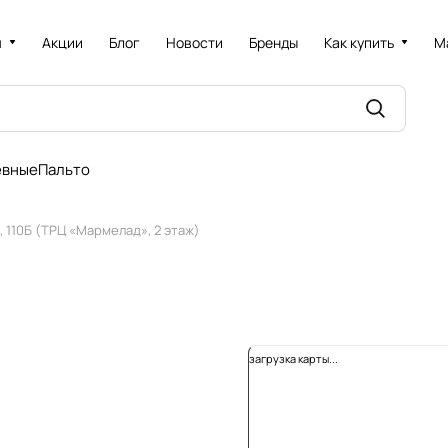
я
Акции
Блог
Новости
Бренды
Как купить
М
евные
Пальто
и, 110Б (ТРЦ «Мармелад», 2 этаж)
загрузка карты...