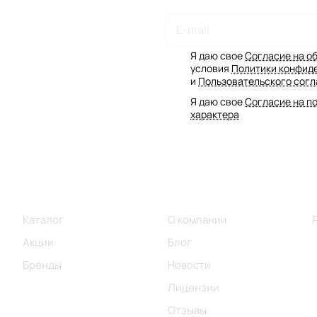
Подписаться
на новости и акции
Я даю свое
Согласие на о
условия
Политики конфид
и
Пользовательского сог
Я даю свое
Согласие на п
характера
Интернет-магазин
Компания
Каталог
О компании
Акции
Блог
Бренды
Новости
Лицензии
Отзывы