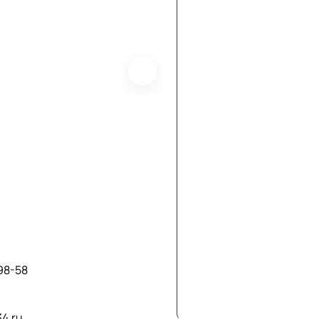
98-58
34.ru