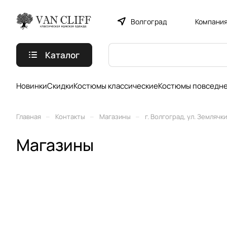
Волгоград
Компани
Каталог
Новинки
Скидки
Костюмы классические
Костюмы повседн
–
–
–
Главная
Контакты
Магазины
г. Волгоград, ул. Землячк
Магазины