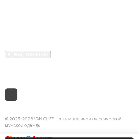
Компания
Информация
Помощь
8 (804) 700-51-05
info@vancliff34.ru
Волгоград, ул. Рабоче-Крестьянская, 9Б
© 2023-2026 VAN CLIFF - сеть магазинов классической
мужской одежды