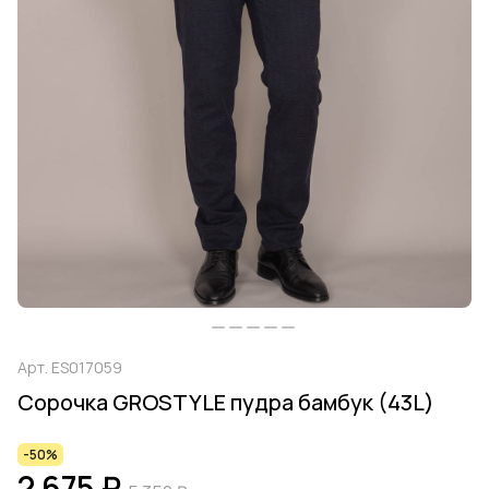
Арт.
ES017059
Сорочка GROSTYLE пудра бамбук (43L)
-50%
2 675 ₽