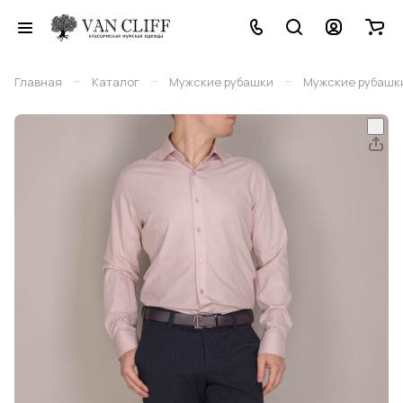
–
–
–
Главная
Каталог
Мужские рубашки
Мужские рубашки