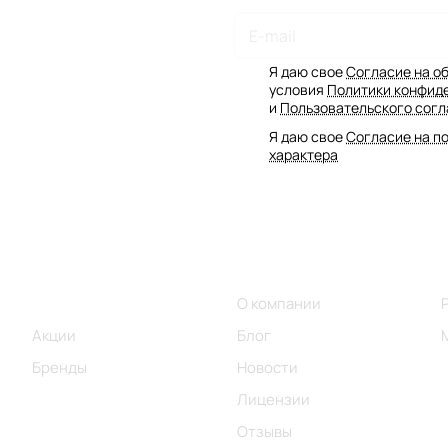
Подписаться
на новости и акции
Я даю свое
Согласие на о
условия
Политики конфид
и
Пользовательского сог
Я даю свое
Согласие на п
характера
Интернет-магазин
Компания
Каталог
О компании
Акции
Блог
Бренды
Новости
Лицензии
Отзывы