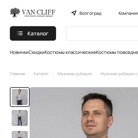
Волгоград
Компани
Каталог
Новинки
Скидки
Костюмы классические
Костюмы повседн
–
–
–
Главная
Каталог
Мужские рубашки
Мужские рубашки с