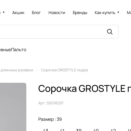
я
Акции
Блог
Новости
Бренды
Как купить
М
евные
Пальто
–
 длинным рукавом
Сорочка GROSTYLE пудра
Сорочка GROSTYLE п
Арт.
SS018297
Размер :
39
43
41
39
40
42
4