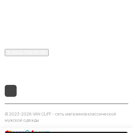
Компания
Информация
Помощь
8 (804) 700-51-05
info@vancliff34.ru
Волгоград, ул. Рабоче-Крестьянская, 9Б
© 2023-2026 VAN CLIFF - сеть магазинов классической
мужской одежды