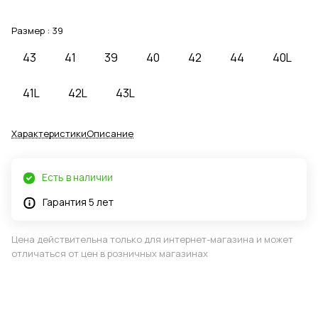
Размер :
39
43
41
39
40
42
44
40L
41L
42L
43L
Характеристики
Описание
Есть в наличии
Гарантия 5 лет
Цена действительна только для интернет-магазина и может
отличаться от цен в розничных магазинах