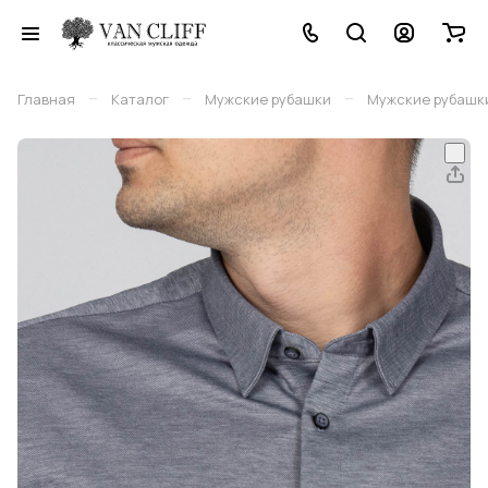
–
–
–
Главная
Каталог
Мужские рубашки
Мужские рубашки