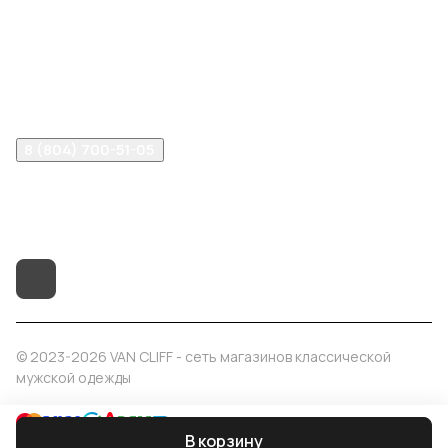
Компания
Информация
Помощь
8 (804) 700-51-05
info@vancliff34.ru
Волгоград, ул. Рабоче-Крестьянская, 9Б
© 2023-2026 VAN CLIFF - сеть магазинов классической
мужской одежды
Правила сайта
Оферта
В корзину