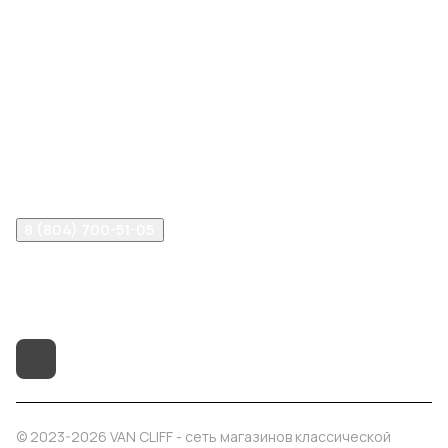
Интернет-магазин
Компания
Информация
Помощь
8 (804) 700-51-05
info@vancliff34.ru
Волгоград, ул. Рабоче-Крестьянская, 9Б
© 2023-2026 VAN CLIFF - сеть магазинов классической