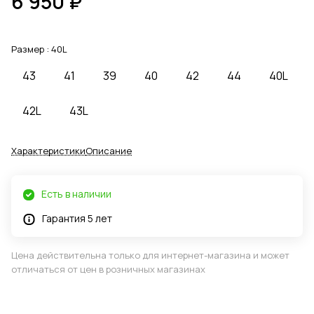
6 950 ₽
Размер :
40L
43
41
39
40
42
44
40L
42L
43L
Характеристики
Описание
Есть в наличии
Гарантия 5 лет
Цена действительна только для интернет-магазина и может
отличаться от цен в розничных магазинах