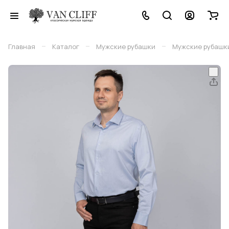
–
–
–
Главная
Каталог
Мужские рубашки
Мужские рубашки