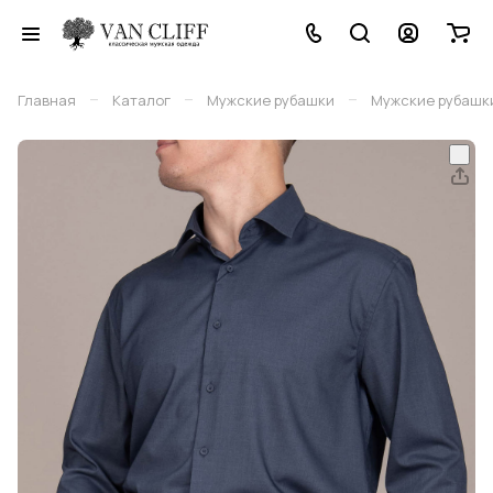
–
–
–
Главная
Каталог
Мужские рубашки
Мужские рубашки