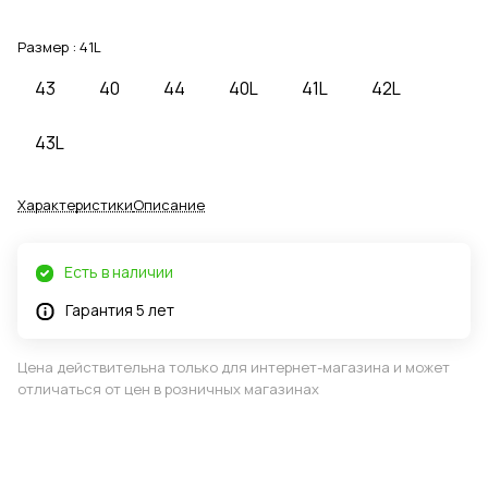
Размер :
41L
43
40
44
40L
41L
42L
43L
Характеристики
Описание
Есть в наличии
Гарантия 5 лет
Цена действительна только для интернет-магазина и может
отличаться от цен в розничных магазинах