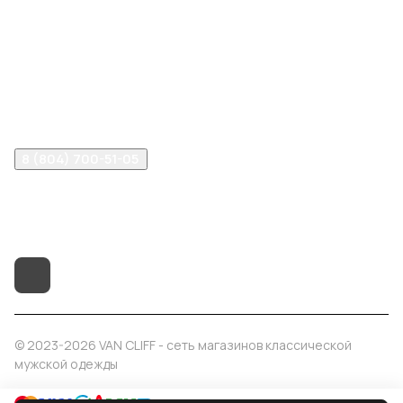
Компания
Информация
Помощь
8 (804) 700-51-05
info@vancliff34.ru
Волгоград, ул. Рабоче-Крестьянская, 9Б
© 2023-2026 VAN CLIFF - сеть магазинов классической
мужской одежды