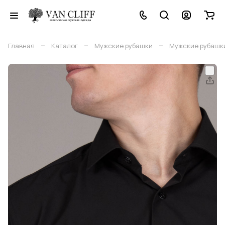
–
–
–
Главная
Каталог
Мужские рубашки
Мужские рубашки