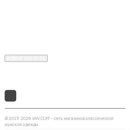
Интернет-магазин
Компания
Информация
Помощь
8 (804) 700-51-05
info@vancliff34.ru
Волгоград, ул. Рабоче-Крестьянская, 9Б
© 2023-2026 VAN CLIFF - сеть магазинов классической
мужской одежды